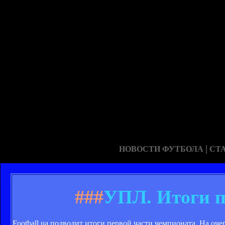
|
НОВОСТИ ФУТБОЛА
СТ
###
УПЛ. Итоги п
Football.ua подводит итоги первой части чемпионата. На оч