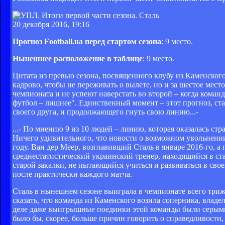
20 декабря 2016, 19:16
Прогноз Football.ua перед стартом сезона
: 9 место.
Нынешнее расположение в таблице
: 9 место.
Цитата из превью сезона, посвященного клубу из Каменского
кадрово, чтобы не переживать о вылете, но и за шестое мест
чемпионата и не успеют наверстать во второй – когда кома
футбол – лишнее". Единственный момент – этот прогноз, ста
своего друга, и продолжающего гнуть свою линию...-
...- По мнению 9 из 10 людей – линию, которая оказалась ст
Ничего удивительного, что новости о возможном увольнении
году. Ван дер Меер, возглавивший Сталь в январе 2016-го, а 
среднестатистический украинский тренер, находящийся в ста
старой закалки, не пытающийся учиться и развиваться в сво
после практически каждого матча.
Сталь в нынешнем сезоне выиграла в чемпионате всего триж
сказать, что команда из Каменского возила соперника, вла
деле даже выигрышные поединки этой команды были серыми, 
было бы, скорее, больше причин говорить о справедливости, 