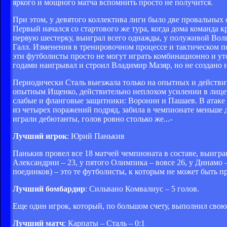
яркого и мощного матча вспомнить просто не получится.
При этом, у девятого коллектива лиги было две провальных 
Первый начался со стартового же тура, когда дома команда к
первую шестерку, выиграл всего однажды, у полуживой Волын
Галл. Изменения в тренировочном процессе и тактическом 
эти футболисты просто не могут играть комбинационно и уто
годами наигрывал и строил Владимир Мазяр, но не создано 
Периодически Сталь выезжала только на опытных и действи
опытным Ищенко, действительно неплохом усилении в лице С
слабые и фланговые защитники: Воронин и Пашаев. В атаке 
из четырех поражений подряд, забила в чемпионате меньше др
играли дебютанты, голов ровно столько же...-
Лучший игрок
: Юрий Панькив
Панькив провел все 18 матчей чемпионата в составе, выигра
Александрии – 23, у пятого Олимпика – вовсе 26, у Динамо
поединков) – это те футболисты, к которым не может быть пр
Лучший бомбардир
: Сильвано Комвалиус – 5 голов.
Еще один игрок, который, по большом счету, выполнил свою
Лучший матч
: Карпаты – Сталь – 0:1