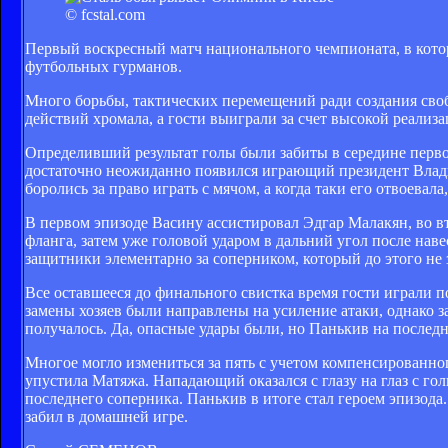
© fcstal.com
Первый воскресный матч национального чемпионата, в кото
футбольных гурманов.
Много борьбы, тактических перемещений ради создания своб
действий хромала, а гости выиграли за счет высокой реализа
Определивший результат голы были забиты в середине первог
достаточно неожиданно появился играющий президент Влади
боролись за право играть с мячом, а когда таки его отвоевала,
В первом эпизоде Васину ассистировал Эдгар Малакян, во вт
фланга, затем уже головой ударом в дальний угол после нав
защитники элементарно за соперником, который до этого не з
Все оставшееся до финального свистка время гости играли п
замены хозяев были направлены на усиление атаки, однако за
получалось. Да, опасные удары были, но Панькив на послед
Многое могло измениться за пять с учетом компенсированно
упустила Матяжа. Нападающий оказался с глазу на глаз с го
последнего соперника. Панькив в итоге стал героем эпизода
забил в домашней игре.