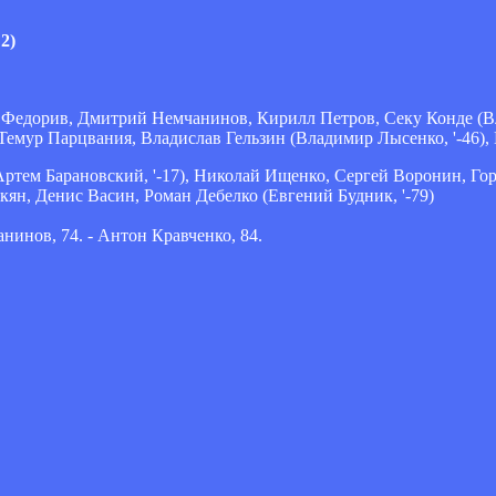
2)
й Федорив, Дмитрий Немчанинов, Кирилл Петров, Секу Конде (Вл
 Темур Парцвания, Владислав Гельзин (Владимир Лысенко, '-46)
ртем Барановский, '-17), Николай Ищенко, Сергей Воронин, Го
ян, Денис Васин, Роман Дебелко (Евгений Будник, '-79)
инов, 74. - Антон Кравченко, 84.