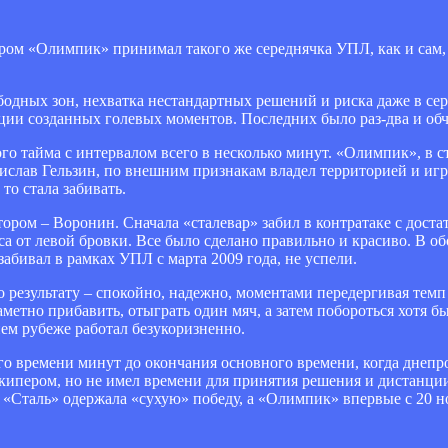
ром «Олимпик» принимал такого же середнячка УПЛ, как и сам, 
одных зон, нехватка нестандартных решений и риска даже в се
ции созданных голевых моментов. Последних было раз-два и обче
о тайма с интервалом всего в несколько минут. «Олимпик», в с
слав Гельзин, по внешним признакам владел территорией и иг
 то стала забивать.
ором – Воронин. Сначала «сталевар» забил в контратаке с достат
еса от левой бровки. Все было сделано правильно и красиво. В о
абивал в рамках УПЛ с марта 2009 года, не успели.
о результату – спокойно, надежно, моментами передергивая тем
метно прибавить, отыграть один мяч, а затем побороться хотя бы
нем рубеже работал безукоризненно.
го времени минут до окончания основного времени, когда днеп
лкипером, но не имел времени для принятия решения и дистанци
. «Сталь» одержала «сухую» победу, а «Олимпик» впервые с 20 н