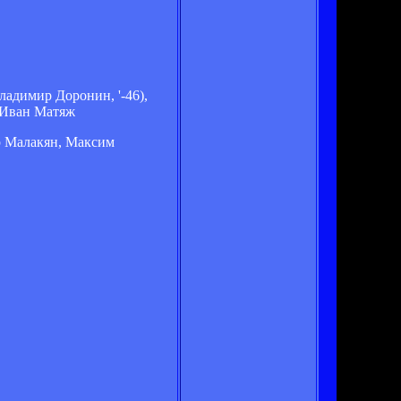
адимир Доронин, '-46),
, Иван Матяж
р Малакян, Максим