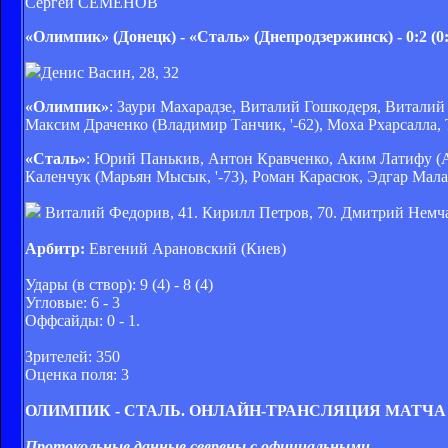
Сергей СЕМЕНОВ
«Олимпик» (Донецк) - «Сталь» (Днепродзержинск) - 0:2 (0:
Денис Васин, 28, 32
«Олимпик»
: Заури Махарадзе, Виталий Гошкодеря, Витали
Максим Драченко (Владимир Танчик, '-62), Моха Рхарсалла,
«Сталь»
: Юрий Панькив, Антон Кравченко, Аким Латифу (А
Каленчук (Марьян Мысык, '-73), Роман Карасюк, Эдгар Малак
Виталий Федорив, 41. Кирилл Петров, 70. Дмитрий Немчан
Арбитр:
Евгений Арановский (Киев)
Удары (в створ): 9 (4) - 8 (4)
Угловые: 6 - 3
Оффсайды: 0 - 1.
Зрителей: 350
Оценка поля: 3
ОЛИМПИК - СТАЛЬ. ОНЛАЙН-ТРАНСЛЯЦИЯ МАТЧА
Протокольные данные сверены с официальными.