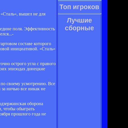
Топ игроков
«Сталь», вышел не для
Лучшие
сборные
редине поля. Эффективность
лся...-
тартовом составе которого
ровой инициативой. «Сталь»
очно острого угла с правого
боих эпизодах донецкие
п по своему усмотрению. Все
 за ничью все никак не
родзержинская оборона
и, чтобы обыграть
оября прошлого года не