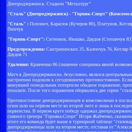
Днепродзержинск. Стадион "Металлург"
"Сталь" (Днепродзержинск) - "Горняк-Спорт" (Комсомоль
"Сталь" :
Попович, Карасюк (Кучеров 80), Платунов, Котля
Пинчук
"Горняк-Спорт":
Ситников, Ивашко, Даудов (Степанчук 83)
Предупреждения:
Сантрапинских 35, Каленчук 76, Котляр 9
Даудов 71
Удаления:
Кравченко 86 (лишение соперника явной возможнос
Матч в Днепродзержинске, безусловно, являлся центральным
настроении подошли к сегодняшнему противостоянию. Если 
минувший понедельник потерпели обидное поражение, проп
пенальти. После того поражения оборвались две серии "стал
Противостояние денпродзержинцев и комсомольчан в послед
сезон шли на первом месте во второй лиге и лишь в послед
первенства. В первом круге победу одержал днепродзержинс
главного тренера "Горняка-Спорт" Игоря Жабченко, сказанны
итоге его команда будет выше в турнирной таблице "сталев
днепродзержинцы шли на втором месте, отставая от "Алексан