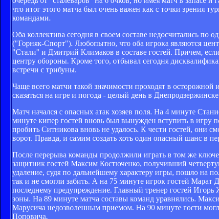
очередь от "сталеваров" на 6 очков, но имея матч в запасе и
что итог этого матча был очень важен как с точки зрения т
командами.
Оба коллектива сегодня в своем составе недосчитались по
("Горняк-Спорт"). Любопытно, что оба игрока являются цен
"Стали" и Дмитрий Климаков в составе гостей. Причем, если
центру обороны. Кроме того, отбывал сегодня дисквалифика
встречи с трибуны.
Чаще всего матчи такой значимости проходят в осторожной 
сказаться на игре и погода - целый день в Днепродзержинске
Матч начался с опасных атак хозяев поля. На 4 минуте Стан
минуте кипер гостей вновь был вынужден вступить в игру п
пробить Ситникова вновь не удалось. К чести гостей, они см
ворот. Правда, и самим создать хоть один опасный шанс в пе
После перерыва команды продолжили играть в том же ключе,
защитник гостей Максим Костюченко, получивший четвертую 
удаление, судя по дальнейшему характеру игры, пошло на по
так и не смогли забить. А на 75 минуте игрок гостей Марат
последнему предупреждение. Главный тренер гостей Игорь Жа
зоны. На 89 минуте матча составы команд уравнялись. Мак
Марусича недозволенным приемом. На 90 минуте гости могл
Поповича.