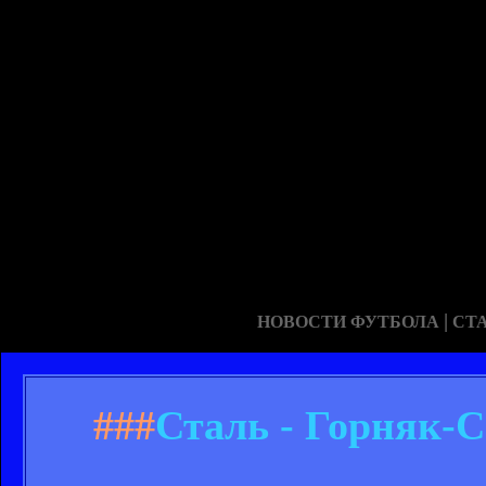
|
НОВОСТИ ФУТБОЛА
СТ
###
Сталь - Горняк-С