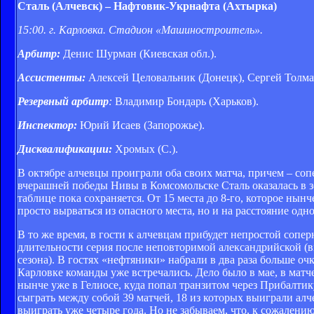
Сталь (Алчевск)
–
Нафтовик-Укрнафта (Ахтырка)
15:00. г. Карловка. Стадион «Машиностроитель».
Арбитр:
Денис Шурман (Киевская обл.).
Ассистенты:
Алексей Целовальник (Донецк), Сергей Толма
Резервный арбитр
:
Владимир Бондарь (Харьков).
Инспектор:
Юрий Исаев (Запорожье).
Дисквалификации:
Хромых (С.).
В октябре алчевцы проиграли оба своих матча, причем – соп
вчерашней победы Нивы в Комсомольске Сталь оказалась в з
таблице пока сохраняется. От 15 места до 8-го, которое нын
просто вырваться из опасного места, но и на расстояние одн
В то же время, в гости к алчевцам прибудет непростой сопе
длительности серия после неповторимой александрийской (вм
сезона). В гостях «нефтяники» набрали в два раза больше оч
Карловке команды уже встречались. Дело было в мае, в матче
нынче уже в Гелиосе, куда попал транзитом через Прибалтик
сыграть между собой 39 матчей, 18 из которых выиграли алч
выиграть уже четыре года. Но не забываем, что, к сожалени