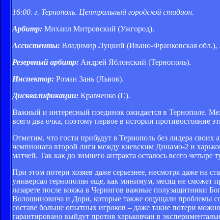
16:00. г. Тернополь. Центральный городской стадион.
Арбитр:
Михаил Митровский (Ужгород).
Ассистенты:
Владимир Луцкий (Ивано-Франковская обл.), 
Резервный арбитр:
Андрей Яблонский (Тернополь).
Инспектор:
Роман Зань (Львов).
Дисквалификации:
Кравченко (Г.).
Важный и интересный поединок ожидается в Тернополе. Ме
всего два очка, поэтому первое в истории противостояние э
Отметим, что гости прибудут в Тернополь без лидера своих а
чемпионата второй лиги между киевским Динамо-2 и харьков
матчей. Так как до зимнего антракта осталось всего четыре 
При этом потери хозяев даже серьезнее, несмотря даже на ст
универсал тернополян еще, как минимум, месяц не сможет при
лазарете после вояжа в Чернигов важные полузащитники Бог
Волошиновича и Дори, которые также ощущали проблемы со з
составе больше опытных игроков – даже такие потери можн
гарантировано выйдут против харьковчан в экспериментально