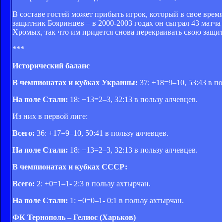
В составе гостей может прибыть игрок, который в свое врем
защитник Бояринцев – в 2000-2003 годах он сыграл 43 матча з
Хромых, так что им придется снова перекраивать свою защит
***
Исторический баланс
В чемпионатах и кубках Украины:
37: +18=9–10, 53:43 в п
На поле
Стали
:
18: +13=2–3, 32:13 в пользу алчевцев.
Из них в первой лиге:
Всего:
36: +17=9–10, 50:41 в пользу алчевцев.
На поле
Стали
:
18: +13=2–3, 32:13 в пользу алчевцев.
В чемпионатах и кубках СССР:
Всего:
2: +0=1–1- 2:3 в пользу ахтырчан.
На поле
Стали
:
1: +0=0–1- 0:1 в пользу ахтырчан.
ФК Тернополь – Гелиос (Харьков)