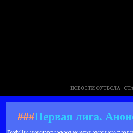
|
НОВОСТИ ФУТБОЛА
СТ
###
Первая лига. Анон
Football.ua анонсирует воскресные матчи очередного тура пе