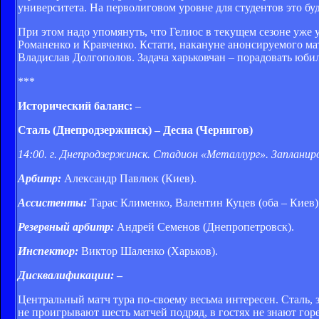
университета. На перволиговом уровне для студентов это бу
При этом надо упомянуть, что Гелиос в текущем сезоне уже 
Романенко и Кравченко. Кстати, накануне анонсируемого ма
Владислав Долгополов. Задача харьковчан – порадовать юбиля
***
Исторический баланс:
–
Сталь (Днепродзержинск) – Десна (Чернигов)
14:00. г. Днепродзержинск. Стадион «Металлург». Запланир
Арбитр:
Александр Павлюк (Киев).
Ассистенты:
Тарас Клименко, Валентин Куцев (оба – Киев)
Резервный арбитр:
Андрей Семенов (Днепропетровск).
Инспектор:
Виктор Шаленко (Харьков).
Дисквалификации:
–
Центральный матч тура по-своему весьма интересен. Сталь, 
не проигрывают шесть матчей подряд, в гостях не знают гор