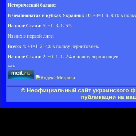
Исторический баланс:
В чемпионатах и кубках Украины:
10: +3=3–4- 9:10 в поль
На поле
Стали
:
5: +1=3–1- 5:5.
Из них в первой лиге:
Всего:
4: +1=1–2- 4:6 в пользу черниговцев.
На поле
Стали
:
2: +0=1–1- 2:4 в пользу черниговцев.
***
© Неофициальный сайт украинского фу
публикации на ва