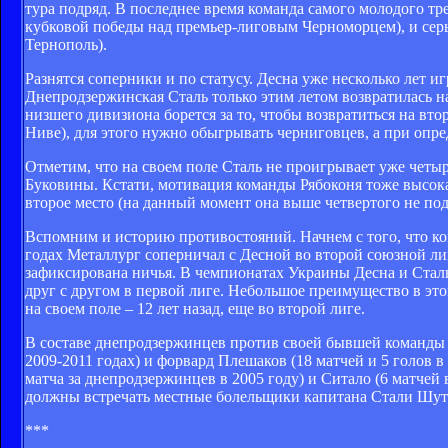
тура подряд. В последнее время команда самого молодого т
кубковой победы над премьер-лиговым Черноморцем), и серь
Тернополь).
Разнятся соперники и по статусу. Десна уже несколько лет иг
Днепродзержинская Сталь только этим летом возвратилась на
низшего дивизиона борется за то, чтобы возвратиться на вт
Ниве), для этого нужно обыгрывать черниговцев, а при опре
Отметим, что на своем поле Сталь не проигрывает уже четыр
Буковины. Кстати, мотивация команды Рябоконя тоже высок
второе место (на данный момент она выше четвертого не под
Вспомним и историю противостояний. Начнем с того, что к
годах Металлург соперничал с Десной во второй союзной лиг
зафиксирована ничья. В чемпионатах Украины Десна и Сталь
друг с другом в первой лиге. Небольшое преимущество в этой
на своем поле – 12 лет назад, еще во второй лиге.
В составе днепродзержинцев против своей бывшей команды 
2009-2011 годах) и форвард Плешаков (18 матчей и 5 голов в 
матча за днепродзержинцев в 2005 году) и Ситало (6 матчей
должны встречать местные болельщики капитана Стали Шуто
***