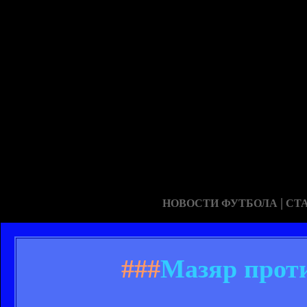
|
НОВОСТИ ФУТБОЛА
СТ
###
Мазяр проти