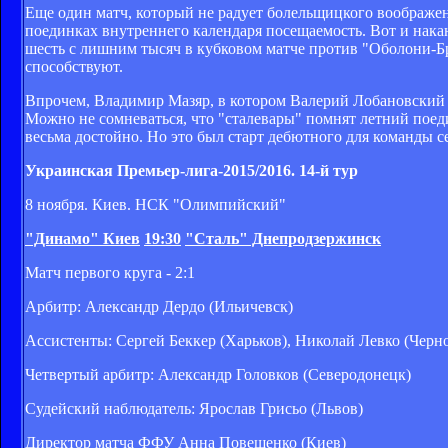
Еще один матч, который не радует болельщицкого воображени
поединках внутреннего календаря посещаемость. Вот и нака
шесть с лишним тысяч в кубковом матче против "Оболони-Бр
способствуют.
Впрочем, Владимир Мазяр, в котором Валерий Лобановский в
Можно не сомневаться, что "сталевары" помнят летний поед
весьма достойно. Но это был старт дебютного для команды с
Украинская Премьер-лига-2015/2016. 14-й тур
8 ноября. Киев. НСК "Олимпийский"
"Динамо" Киев
19:30
"Сталь" Днепродзержинск
Матч первого круга - 2:1
Арбитр: Александр Дердо (Ильичевск)
Ассистенты: Сергей Беккер (Харьков), Николай Левко (Черн
Четвертый арбитр: Александр Головков (Северодонецк)
Судейский наблюдатель: Ярослав Грисьо (Львов)
Директор матча ФФУ Анна Повещенко (Киев)