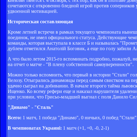
киевлян тянется с 4 октября, с тех пор, как он в Полтаве д
сочетаются с откровенно бледной игрой против соперников
удвоенной мотивацией.
Историческая составляющая
Кроме летней встречи в рамках текущего чемпионата нынешн
поединок, не имел официального статуса. Действующие че
команды, которая выступала в классе Б и называлась "Проме
дублем отметился Анатолій Боговик, а еще по голу забили 
А что было летом 2015-го вспоминать подробно, пожалуй, н
на отчет о матче - "В плену собственной самоуверенности".
Можно только вспомнить, что первый в истории "Стали" гол 
Велозу. Отыгрались динамовцы перед самым свистком на пер
удачно сыграл на добивании. В начале второго тайма львовс
Ищенко. Ко всему рефери еще и наказал нарушителя удаление
при условии, что Грисьо-младший выгнал с поля Данило Сил
"Динамо" - "Сталь"
Всего:
1 матч, 1 победа "Динамо", 0 ничьих, 0 побед "Стали"
В чемпионатах Украині:
1 матч (+1, =0, -0, 2-1)