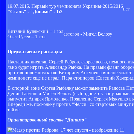
19.07.2015. Первый тур чемпионата Украины-2015/2016
нет
"Сталь" - "Динамо" - 1:2
Виталий Буяльский – 1 гол
автогол - Мигел Велозу
Олег Гусев – 1 гол
Предматчевые расклады
Наставник киевлян Сергей Ребров, скорее всего, немного из
явно будет играть Александр Рыбка. На правый фланг оборо
противоположном краю Виторину Антунеша вполне может за
чемпионате еще не играл. Пара стопперов (Евгений Хачерид
В опорной зоне Сергея Рыбалку может заменить Радосав Пе
Денис Гармаш и Мигел Велозу (в Лондоне эту зону закрывал
выпустит Андрея Ярмоленко. Появление Сергея Мякушко выгл
Впереди же, поскольку против "Челси" со стартовых минут
тайме.
Ориентировочный состав "Динамо"