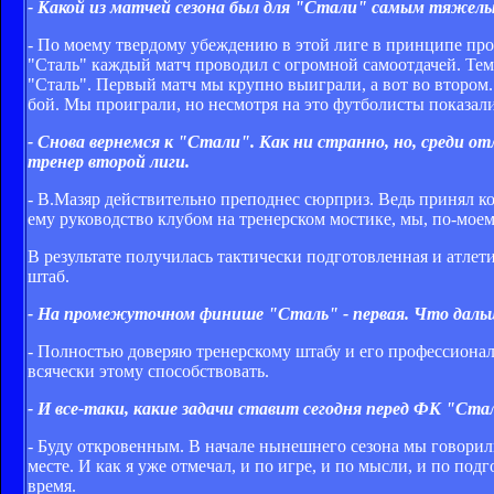
- Какой из матчей сезона был для "Стали" самым тяжелы
- По моему твердому убеждению в этой лиге в принципе про
"Сталь" каждый матч проводил с огромной самоотдачей. Тем
"Сталь". Первый матч мы крупно выиграли, а вот во втором.
бой. Мы проиграли, но несмотря на это футболисты показал
- Снова вернемся к "Стали". Как ни странно, но, среди 
тренер второй лиги.
- В.Мазяр действительно преподнес сюрприз. Ведь принял к
ему руководство клубом на тренерском мостике, мы, по-моем
В результате получилась тактически подготовленная и атле
штаб.
- На промежуточном финише "Сталь" - первая. Что даль
- Полностью доверяю тренерскому штабу и его профессионали
всячески этому способствовать.
- И все-таки, какие задачи ставит сегодня перед ФК "Ста
- Буду откровенным. В начале нынешнего сезона мы говорили
месте. И как я уже отмечал, и по игре, и по мысли, и по по
время.