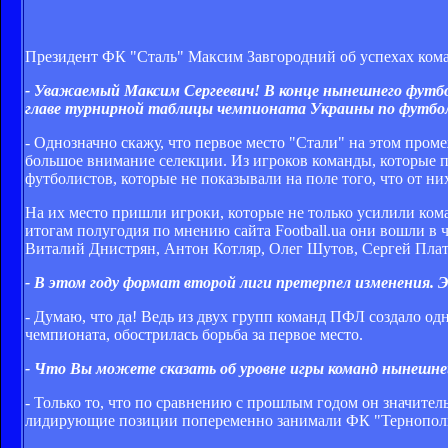
Президент ФК "Сталь" Максим Завгородний об успехах коман
- Уважаемый Максим Сергеевич! В конце нынешнего футбол
главе турнирной таблицы чемпионата Украины по футбол
- Однозначно скажу, что первое место "Стали" на этом пром
большое внимание селекции. Из игроков команды, которые п
футболистов, которые не показывали на поле того, что от ни
На их место пришли игроки, которые не только усилили коман
итогам полугодия по мнению сайта Football.ua они вошли в
Виталий Днистрян, Антон Котляр, Олег Шутов, Сергей Плат
- В этом году формат второй лиги претерпел изменения.
- Думаю, что да! Ведь из двух групп команд ПФЛ создало одн
чемпионата, обострилась борьба за первое место.
- Что Вы можете сказать об уровне игры команд нынешне
- Только то, что по сравнению с прошлым годом он значитель
лидирующие позиции попеременно занимали ФК "Тернополь",