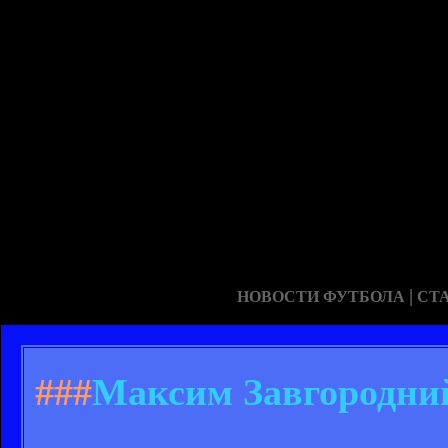
|
НОВОСТИ ФУТБОЛА
СТ
###
Максим Завгородни