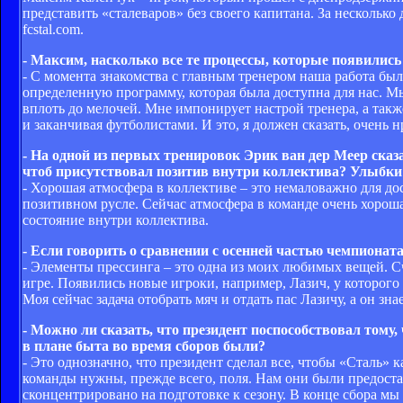
представить «сталеваров» без своего капитана. За несколь
fcstal.com.
- Максим, насколько все те процессы, которые появились
- С момента знакомства с главным тренером наша работа был
определенную программу, которая была доступна для нас. Мы
вплоть до мелочей. Мне импонирует настрой тренера, а также
и заканчивая футболистами. И это, я должен сказать, очень н
- На одной из первых тренировок Эрик ван дер Меер сказ
чтоб присутствовал позитив внутри коллектива? Улыбки 
- Хорошая атмосфера в коллективе – это немаловажно для дос
позитивном русле. Сейчас атмосфера в команде очень хороша
состояние внутри коллектива.
- Если говорить о сравнении с осенней частью чемпионат
- Элементы прессинга – это одна из моих любимых вещей. С
игре. Появились новые игроки, например, Лазич, у которого
Моя сейчас задача отобрать мяч и отдать пас Лазичу, а он знае
- Можно ли сказать, что президент поспособствовал тому
в плане быта во время сборов были?
- Это однозначно, что президент сделал все, чтобы «Сталь»
команды нужны, прежде всего, поля. Нам они были предоста
сконцентрировано на подготовке к сезону. В конце сбора мы