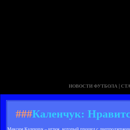
|
НОВОСТИ ФУТБОЛА
СТ
###
Каленчук: Нравитс
Максим Каленчук – игрок, который прошел с днепродзержинс