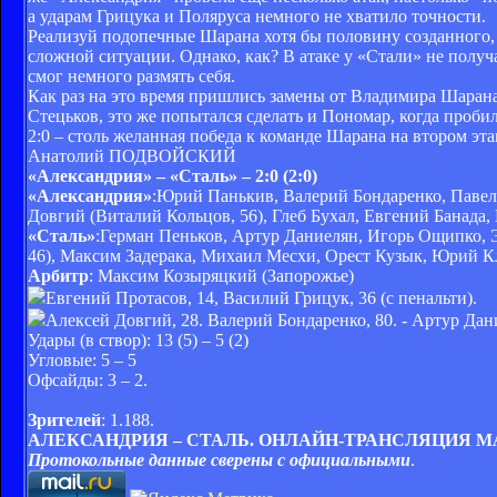
а ударам Грицука и Поляруса немного не хватило точности.
Реализуй подопечные Шарана хотя бы половину созданного, и
сложной ситуации. Однако, как? В атаке у «Стали» не получ
смог немного размять себя.
Как раз на это время пришлись замены от Владимира Шарана,
Стецьков, это же попытался сделать и Пономар, когда пробил
2:0 – столь желанная победа к команде Шарана на втором эт
Анатолий ПОДВОЙСКИЙ
«Александрия» – «Сталь» – 2:0 (2:0)
«
Александрия
»
:Юрий Панькив, Валерий Бондаренко, Павел 
Довгий (Виталий Кольцов, 56), Глеб Бухал, Евгений Банада
«
Сталь
»
:Герман Пеньков, Артур Даниелян, Игорь Ощипко,
46), Максим Задерака, Михаил Месхи, Орест Кузык, Юрий К
Арбитр
: Максим Козыряцкий (Запорожье)
Евгений Протасов, 14, Василий Грицук, 36 (с пенальти).
Алексей Довгий, 28. Валерий Бондаренко, 80.
- Артур Дани
Удары (в створ): 13 (5) – 5 (2)
Угловые: 5 – 5
Офсайды: 3 – 2.
Зрителей
: 1.188.
АЛЕКСАНДРИЯ – СТАЛЬ. ОНЛАЙН-ТРАНСЛЯЦИЯ М
Протокольные данные сверены с официальными
.