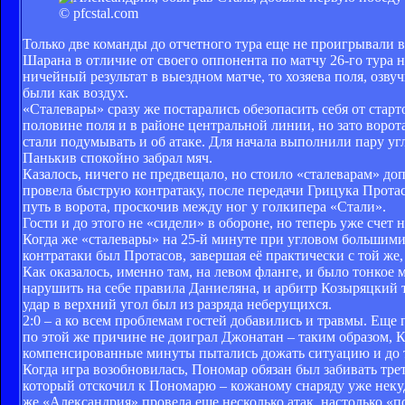
© pfcstal.com
Только две команды до отчетного тура еще не проигрывали 
Шарана в отличие от своего оппонента по матчу 26-го тура н
ничейный результат в выездном матче, то хозяева поля, озв
были как воздух.
«Сталевары» сразу же постарались обезопасить себя от старт
половине поля и в районе центральной линии, но зато воро
стали подумывать и об атаке. Для начала выполнили пару уг
Панькив спокойно забрал мяч.
Казалось, ничего не предвещало, но стоило «сталеварам» до
провела быструю контратаку, после передачи Грицука Протас
путь в ворота, проскочив между ног у голкипера «Стали».
Гости и до этого не «сидели» в обороне, но теперь уже сче
Когда же «сталевары» на 25-й минуте при угловом большими 
контратаки был Протасов, завершая её практически с той же,
Как оказалось, именно там, на левом фланге, и было тонкое
нарушить на себе правила Даниеляна, и арбитр Козыряцкий т
удар в верхний угол был из разряда неберущихся.
2:0 – а ко всем проблемам гостей добавились и травмы. Ещ
по этой же причине не доиграл Джонатан – таким образом, 
компенсированные минуты пытались дожать ситуацию и до тре
Когда игра возобновилась, Пономар обязан был забивать тр
который отскочил к Пономарю – кожаному снаряду уже некуда
же «Александрия» провела еще несколько атак, настолько «